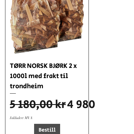
TØRR NORSK BJØRK 2 x
1000l med frakt til
trondheim
Vanlig pris
Salgspris
5 180,00 kr
4 980,00 kr
Inkludert MVA
Bestill