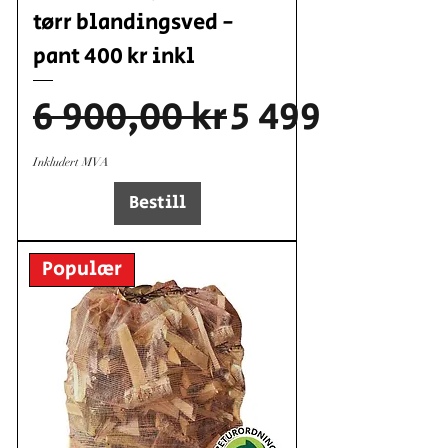
tørr blandingsved -
pant 400 kr inkl
Vanlig pris
Salgspris
6 900,00 kr
5 499,00 kr
Inkludert MVA
Bestill
Populær