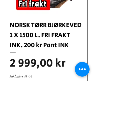
NORSK TØRR BJØRKEVED
1 X 1500 L. FRI FRAKT
INK. 200 kr Pant INK
Pris
2 999,00 kr
Inkludert MVA
Bestill
Kr 2900 stk