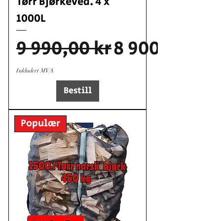
Tørr Bjørkeved. 4 x
1000L
Vanlig pris
Salgspris
9 990,00 kr
8 900,00 kr
Inkludert MVA
Bestill
Populær