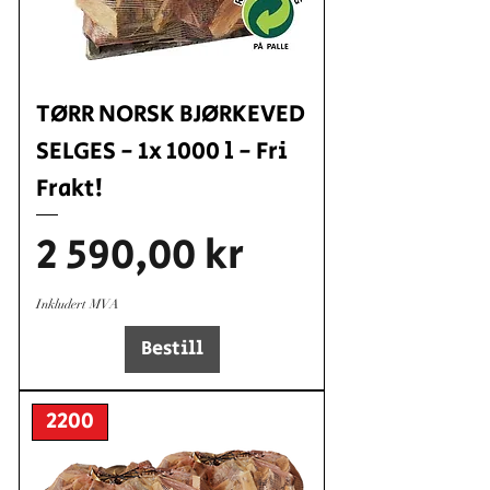
TØRR NORSK BJØRKEVED
SELGES - 1x 1000 l - Fri
Frakt!
Pris
2 590,00 kr
Inkludert MVA
Bestill
2200